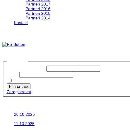
Partneri 2017
Partneri 2016
Partneri 2015
Partneri 2014
Kontakt
Foto & Video 2020
no images were found
Prihlásiť sa
Používateľské meno:
Heslo:
Zapamätať moje údaje
Prihlásiť sa
Zaregistrovať
Posledné články
26.10.2025
Do galérie sme pridali fotopribeh z nasej...
11.10.2025
Takto o týždeň vyrazia na cesty naše...