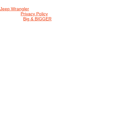
Jeep Wrangler
© 2026 |
Privacy Policy
Created by
Big & BIGGER
KEDY A KDE
PROGRAM
SHOP JWCS
WRANGLERBAZÁR
JEEP WRANGLER club Slovakia
IČO: 42311381
DIČ: 2024068805
SK39 0200 0000 0032 2351 9153
. . . . . . . . . . . . . . . . . . . . . . . . . . . . .
club je financovaný súkromnými zdrojmi, za každý dobrovoľný príspe