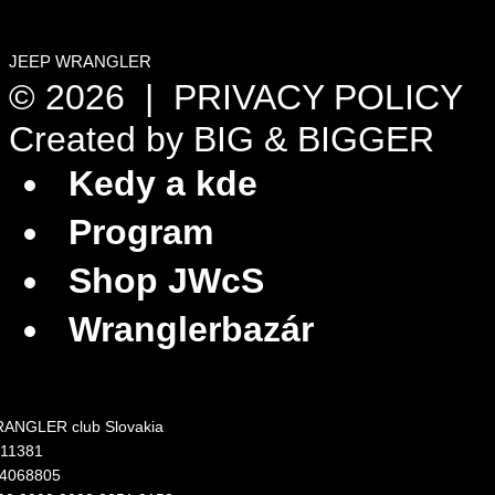
JEEP WRANGLER
© 2026 |
PRIVACY POLICY
Created by
BIG & BIGGER
Kedy a kde
Program
Shop JWcS
Wranglerbazár
ANGLER club Slovakia
311381
24068805