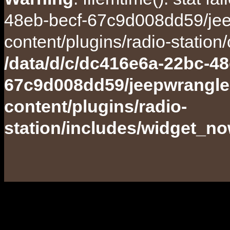
48eb-becf-67c9d008dd59/jee
content/plugins/radio-station
/data/d/c/dc416e6a-22bc-48
67c9d008dd59/jeepwrangle
content/plugins/radio-
station/includes/widget_n