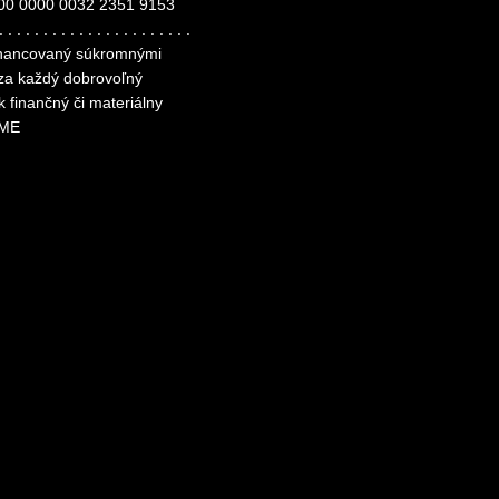
00 0000 0032 2351 9153
. . . . . . . . . . . . . . . . . . . . . .
financovaný súkromnými
 za každý dobrovoľný
k finančný či materiálny
ME