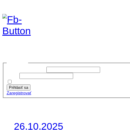
Foto & Video 2020
no images were found
Prihlásiť sa
Používateľské meno:
Heslo:
Zapamätať moje údaje
Prihlásiť sa
Zaregistrovať
Posledné články
26.10.2025