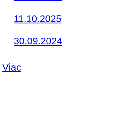
Do galérie sme pridali foto
11.10.2025
Takto o týždeň vyrazia na 
30.09.2024
Dnes sme aktualizovali pod
Viac
Radio
No playlists available.
Warning
: filemtime(): stat f