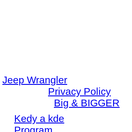
48eb-becf-67c9d008dd59/jee
content/plugins/radio-station
/data/d/c/dc416e6a-22bc-48
67c9d008dd59/jeepwrangle
content/plugins/radio-
station/includes/widget_n
Jeep Wrangler
© 2026 |
Privacy Policy
Created by
Big & BIGGER
Kedy a kde
Program