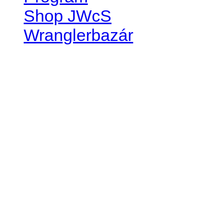
Shop JWcS
Wranglerbazár
JEEP WRANGLER club Slov
IČO: 42311381
DIČ: 2024068805
SK39 0200 0000 0032 2351 
. . . . . . . . . . . . . . . . . . . . . . . . 
club je financovaný súkromn
príspevok finančný či mate