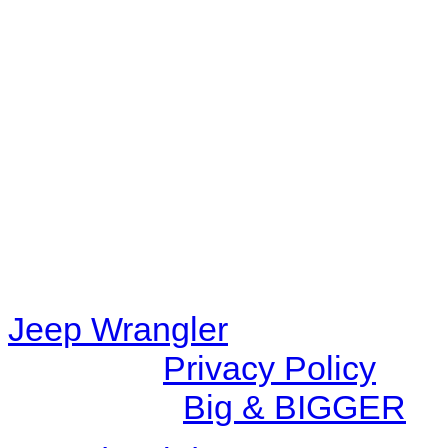
Warning
: filemtime(): stat f
48eb-becf-67c9d008dd59/jee
content/plugins/radio-station
/data/d/c/dc416e6a-22bc-48
67c9d008dd59/jeepwrangle
content/plugins/radio-
station/includes/widget_n
Jeep Wrangler
© 2026 |
Privacy Policy
Created by
Big & BIGGER