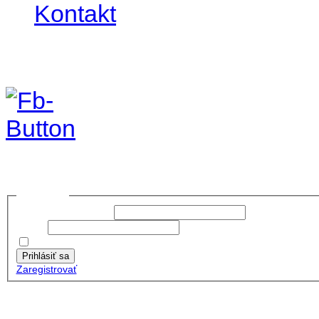
Kontakt
Foto & Video 2020
no images were found
Prihlásiť sa
Používateľské meno:
Heslo:
Zapamätať moje údaje
Prihlásiť sa
Zaregistrovať
Posledné články