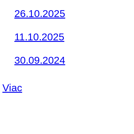
26.10.2025
Do galérie sme pridali foto
11.10.2025
Takto o týždeň vyrazia na 
30.09.2024
Dnes sme aktualizovali pod
Viac
Radio
No playlists available.