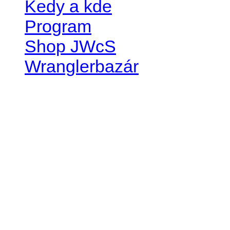
Kedy a kde
Program
Shop JWcS
Wranglerbazár
JEEP WRANGLER club Slov
IČO: 42311381
DIČ: 2024068805
SK39 0200 0000 0032 2351 
. . . . . . . . . . . . . . . . . . . . . . . . 
club je financovaný súkromn