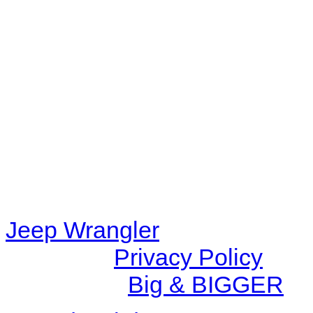
Warning
: filemtime(): stat f
48eb-becf-67c9d008dd59/jee
content/plugins/radio-station
/data/d/c/dc416e6a-22bc-48
67c9d008dd59/jeepwrangle
content/plugins/radio-
station/includes/widget_n
Jeep Wrangler
© 2026 |
Privacy Policy
Created by
Big & BIGGER