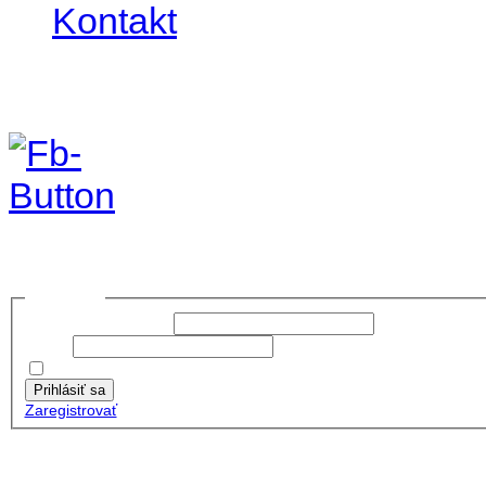
Kontakt
Foto & Video 2020
no images were found
Prihlásiť sa
Používateľské meno:
Heslo:
Zapamätať moje údaje
Prihlásiť sa
Zaregistrovať
Posledné články