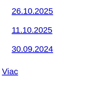
26.10.2025
Do galérie sme pridali foto
11.10.2025
Takto o týždeň vyrazia na 
30.09.2024
Dnes sme aktualizovali pod
Viac
Radio
No playlists available.