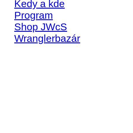
Kedy a kde
Program
Shop JWcS
Wranglerbazár
JEEP WRANGLER club Slov
IČO: 42311381
DIČ: 2024068805
SK39 0200 0000 0032 2351 
. . . . . . . . . . . . . . . . . . . . . . . . 
club je financovaný súkromn