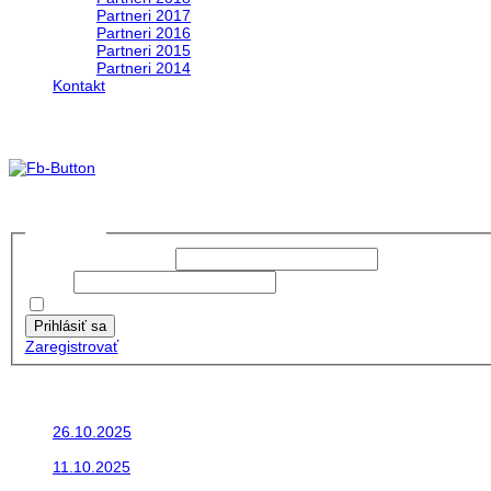
Partneri 2017
Partneri 2016
Partneri 2015
Partneri 2014
Kontakt
Foto & Video 2020
no images were found
Prihlásiť sa
Používateľské meno:
Heslo:
Zapamätať moje údaje
Prihlásiť sa
Zaregistrovať
Posledné články
26.10.2025
Do galérie sme pridali fotopribeh z nasej...
11.10.2025
Takto o týždeň vyrazia na cesty naše...