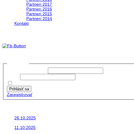
Partneri 2017
Partneri 2016
Partneri 2015
Partneri 2014
Kontakt
Foto & Video 2020
no images were found
Prihlásiť sa
Používateľské meno:
Heslo:
Zapamätať moje údaje
Prihlásiť sa
Zaregistrovať
Posledné články
26.10.2025
Do galérie sme pridali fotopribeh z nasej...
11.10.2025
Takto o týždeň vyrazia na cesty naše...