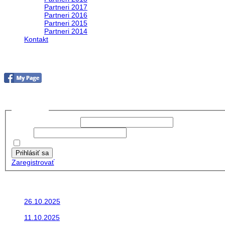
Partneri 2017
Partneri 2016
Partneri 2015
Partneri 2014
Kontakt
Foto & Video 2020
no images were found
Prihlásiť sa
Používateľské meno:
Heslo:
Zapamätať moje údaje
Prihlásiť sa
Zaregistrovať
Posledné články
26.10.2025
Do galérie sme pridali fotopribeh z nasej...
11.10.2025