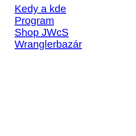
Kedy a kde
Program
Shop JWcS
Wranglerbazár
JEEP WRANGLER club Slov
IČO: 42311381
DIČ: 2024068805
SK39 0200 0000 0032 2351 
. . . . . . . . . . . . . . . . . . . . . . . . 
club je financovaný súkromn