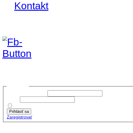
Kontakt
Foto & Video 2020
no images were found
Prihlásiť sa
Používateľské meno:
Heslo:
Zapamätať moje údaje
Prihlásiť sa
Zaregistrovať