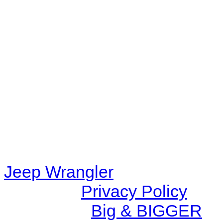
Warning
: filemtime(): stat f
48eb-becf-67c9d008dd59/jee
content/plugins/radio-station
/data/d/c/dc416e6a-22bc-48
67c9d008dd59/jeepwrangle
content/plugins/radio-
station/includes/widget_n
Jeep Wrangler
© 2026 |
Privacy Policy
Created by
Big & BIGGER