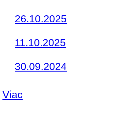
Posledné články
26.10.2025
Do galérie sme pridali foto
11.10.2025
Takto o týždeň vyrazia na 
30.09.2024
Dnes sme aktualizovali pod
Viac
Radio
No playlists available.