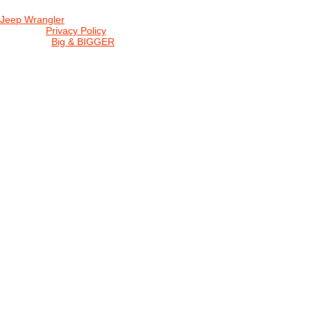
Jeep Wrangler
© 2026 |
Privacy Policy
Created by
Big & BIGGER
KEDY A KDE
PROGRAM
SHOP JWCS
WRANGLERBAZÁR
JEEP WRANGLER club Slovakia
IČO: 42311381
DIČ: 2024068805
SK39 0200 0000 0032 2351 9153
. . . . . . . . . . . . . . . . . . . . . . . . . . . . .
club je financovaný súkromnými zdrojmi, za každý dobrovoľný príspe