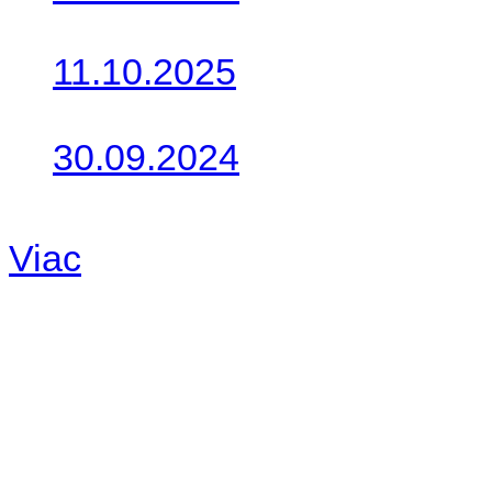
Do galérie sme pridali foto
11.10.2025
Takto o týždeň vyrazia na 
30.09.2024
Dnes sme aktualizovali pod
Viac
Radio
No playlists available.
Warning
: filemtime(): stat f