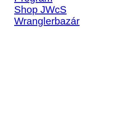
Shop JWcS
Wranglerbazár
JEEP WRANGLER club Slov
IČO: 42311381
DIČ: 2024068805
SK39 0200 0000 0032 2351 
. . . . . . . . . . . . . . . . . . . . . . . . 
club je financovaný súkromn
príspevok finančný či mate