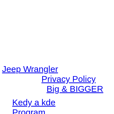
48eb-becf-67c9d008dd59/jee
content/plugins/radio-station
/data/d/c/dc416e6a-22bc-48
67c9d008dd59/jeepwrangle
content/plugins/radio-
station/includes/widget_n
Jeep Wrangler
© 2026 |
Privacy Policy
Created by
Big & BIGGER
Kedy a kde
Program