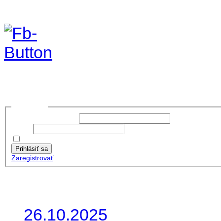
Foto & Video 2020
no images were found
Prihlásiť sa
Používateľské meno:
Heslo:
Zapamätať moje údaje
Prihlásiť sa
Zaregistrovať
Posledné články
26.10.2025