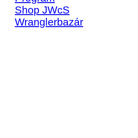
Shop JWcS
Wranglerbazár
JEEP WRANGLER club Slov
IČO: 42311381
DIČ: 2024068805
SK39 0200 0000 0032 2351 
. . . . . . . . . . . . . . . . . . . . . . . . 
club je financovaný súkromn
príspevok finančný či mate