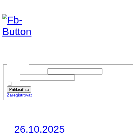
Foto & Video 2020
no images were found
Prihlásiť sa
Používateľské meno:
Heslo:
Zapamätať moje údaje
Prihlásiť sa
Zaregistrovať
Posledné články
26.10.2025