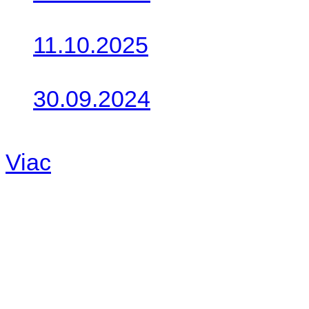
Do galérie sme pridali foto
11.10.2025
Takto o týždeň vyrazia na 
30.09.2024
Dnes sme aktualizovali pod
Viac
Radio
No playlists available.
Warning
: filemtime(): stat f