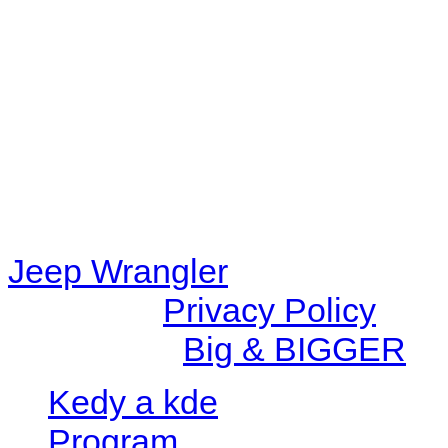
48eb-becf-67c9d008dd59/jee
content/plugins/radio-station
/data/d/c/dc416e6a-22bc-48
67c9d008dd59/jeepwrangle
content/plugins/radio-
station/includes/widget_n
Jeep Wrangler
© 2026 |
Privacy Policy
Created by
Big & BIGGER
Kedy a kde
Program