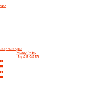
Viac
Radio
No playlists available.
Warning
: filemtime(): stat failed for /data/d/c/dc416e6a-22bc-48eb-
station/css/widgets.css in
/data/d/c/dc416e6a-22bc-48eb-becf-67c9d
station/includes/widget_nowplaying.php
on line
166
Jeep Wrangler
© 2026 |
Privacy Policy
Created by
Big & BIGGER
KEDY A KDE
PROGRAM
SHOP JWCS
WRANGLERBAZÁR
JEEP WRANGLER club Slovakia
IČO: 42311381
DIČ: 2024068805
SK39 0200 0000 0032 2351 9153
. . . . . . . . . . . . . . . . . . . . . . . . . . . . .