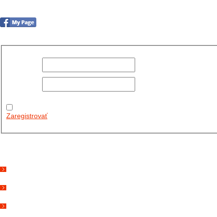
no images were found
Používateľské
meno:
Heslo:
Zapamätať
moje údaje
Zaregistrovať
Posledné články
26.10.2025
DO GALÉRIE SME PRIDALI FOTOPRIBEH Z NASEJ...
11.10.2025
TAKTO O TÝŽDEŇ VYRAZIA NA CESTY NAŠE...
30.09.2024
DNES SME AKTUALIZOVALI PODUJATIA KTORÉ NÁS ČAKAJÚ....