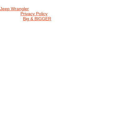
Jeep Wrangler
© 2026 |
Privacy Policy
Created by
Big & BIGGER
KEDY A KDE
PROGRAM
SHOP JWCS
WRANGLERBAZÁR
JEEP WRANGLER club Slovakia
IČO: 42311381
DIČ: 2024068805
SK39 0200 0000 0032 2351 9153
. . . . . . . . . . . . . . . . . . . . . . . . . . . . .
club je financovaný súkromnými zdrojmi, za každý dobrovoľný príspe