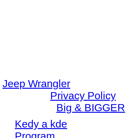
48eb-becf-67c9d008dd59/jee
content/plugins/radio-station
/data/d/c/dc416e6a-22bc-48
67c9d008dd59/jeepwrangle
content/plugins/radio-
station/includes/widget_n
Jeep Wrangler
© 2026 |
Privacy Policy
Created by
Big & BIGGER
Kedy a kde
Program