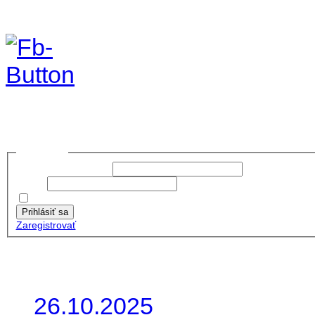
Foto&Video2023
no images were found
Prihlásiť sa
Používateľské meno:
Heslo:
Zapamätať moje údaje
Prihlásiť sa
Zaregistrovať
Posledné články
26.10.2025