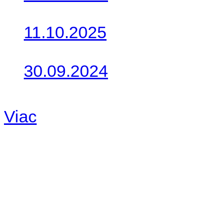
Do galérie sme pridali foto
11.10.2025
Takto o týždeň vyrazia na 
30.09.2024
Dnes sme aktualizovali pod
Viac
Radio
No playlists available.
Warning
: filemtime(): stat f