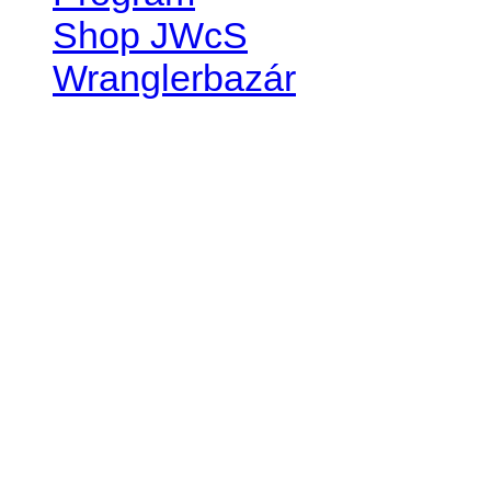
Shop JWcS
Wranglerbazár
JEEP WRANGLER club Slov
IČO: 42311381
DIČ: 2024068805
SK39 0200 0000 0032 2351 
. . . . . . . . . . . . . . . . . . . . . . . . 
club je financovaný súkromn
príspevok finančný či mate