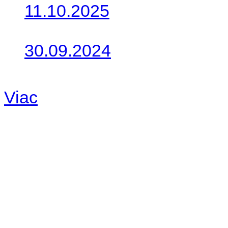
11.10.2025
Takto o týždeň vyrazia na 
30.09.2024
Dnes sme aktualizovali pod
Viac
Radio
No playlists available.
Warning
: filemtime(): stat f
48eb-becf-67c9d008dd59/jee