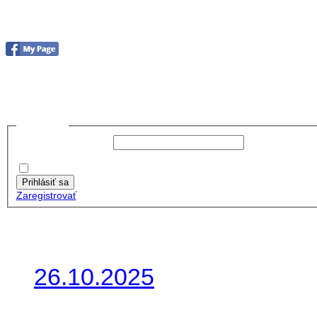
Foto&Video2023
no images were found
Prihlásiť sa
Používateľské meno:
Heslo:
Zapamätať moje údaje
Prihlásiť sa
Zaregistrovať
Posledné články
26.10.2025
Do galérie sme pridali foto