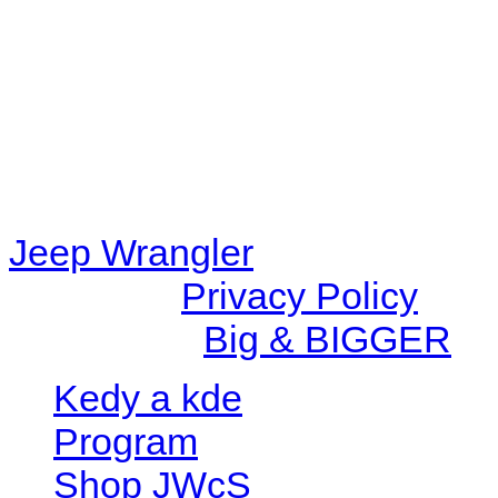
content/plugins/radio-station
/data/d/c/dc416e6a-22bc-48
67c9d008dd59/jeepwrangle
content/plugins/radio-
station/includes/widget_n
Jeep Wrangler
© 2026 |
Privacy Policy
Created by
Big & BIGGER
Kedy a kde
Program
Shop JWcS