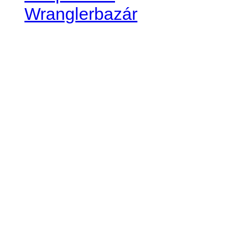
Wranglerbazár
JEEP WRANGLER club Slov
IČO: 42311381
DIČ: 2024068805
SK39 0200 0000 0032 2351 
. . . . . . . . . . . . . . . . . . . . . . . . 
club je financovaný súkromn
príspevok finančný či mate
Loading...