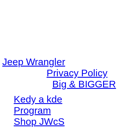
content/plugins/radio-station
/data/d/c/dc416e6a-22bc-48
67c9d008dd59/jeepwrangle
content/plugins/radio-
station/includes/widget_n
Jeep Wrangler
© 2026 |
Privacy Policy
Created by
Big & BIGGER
Kedy a kde
Program
Shop JWcS