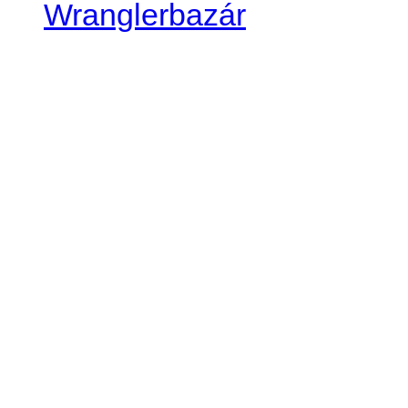
Wranglerbazár
JEEP WRANGLER club Slov
IČO: 42311381
DIČ: 2024068805
SK39 0200 0000 0032 2351 
. . . . . . . . . . . . . . . . . . . . . . . . 
club je financovaný súkromn
príspevok finančný či mate