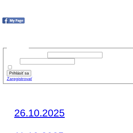
Foto&Video2023
no images were found
Prihlásiť sa
Používateľské meno:
Heslo:
Zapamätať moje údaje
Prihlásiť sa
Zaregistrovať
Posledné články
26.10.2025
Do galérie sme pridali foto