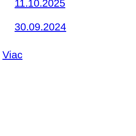
11.10.2025
Takto o týždeň vyrazia na 
30.09.2024
Dnes sme aktualizovali pod
Viac
Radio
No playlists available.
Warning
: filemtime(): stat f
48eb-becf-67c9d008dd59/jee