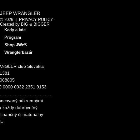
JEEP WRANGLER
© 2026 |
PRIVACY POLICY
Created by
BIG & BIGGER
Kedy a kde
Program
Shop JWcS
Wranglerbazár
NGLER club Slovakia
11381
4068805
0 0000 0032 2351 9153
. . . . . . . . . . . . . . . . . . . . .
inancovaný súkromnými
za každý dobrovoľný
finančný či materiálny
ME