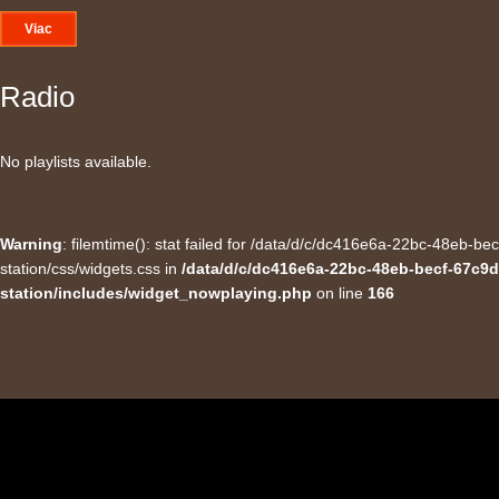
Viac
Radio
No playlists available.
Warning
: filemtime(): stat failed for /data/d/c/dc416e6a-22bc-48eb-
station/css/widgets.css in
/data/d/c/dc416e6a-22bc-48eb-becf-67c9d
station/includes/widget_nowplaying.php
on line
166