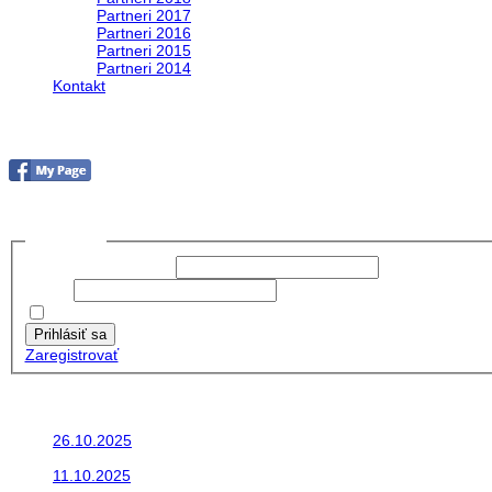
Partneri 2017
Partneri 2016
Partneri 2015
Partneri 2014
Kontakt
Foto&Video2023
no images were found
Prihlásiť sa
Používateľské meno:
Heslo:
Zapamätať moje údaje
Prihlásiť sa
Zaregistrovať
Posledné články
26.10.2025
Do galérie sme pridali fotopribeh z nasej...
11.10.2025