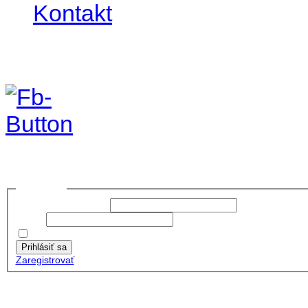
Kontakt
Foto&Video2023
no images were found
Prihlásiť sa
Používateľské meno:
Heslo:
Zapamätať moje údaje
Prihlásiť sa
Zaregistrovať
Posledné články