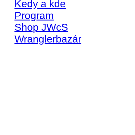
Kedy a kde
Program
Shop JWcS
Wranglerbazár
JEEP WRANGLER club Slov
IČO: 42311381
DIČ: 2024068805
SK39 0200 0000 0032 2351 
. . . . . . . . . . . . . . . . . . . . . . . . 
club je financovaný súkromn