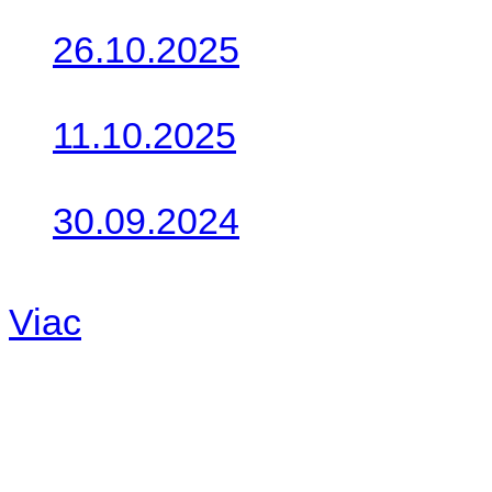
26.10.2025
Do galérie sme pridali foto
11.10.2025
Takto o týždeň vyrazia na 
30.09.2024
Dnes sme aktualizovali pod
Viac
Radio
No playlists available.