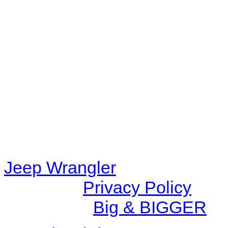
Warning
: filemtime(): stat f
48eb-becf-67c9d008dd59/jee
content/plugins/radio-station
/data/d/c/dc416e6a-22bc-48
67c9d008dd59/jeepwrangle
content/plugins/radio-
station/includes/widget_n
Jeep Wrangler
© 2026 |
Privacy Policy
Created by
Big & BIGGER