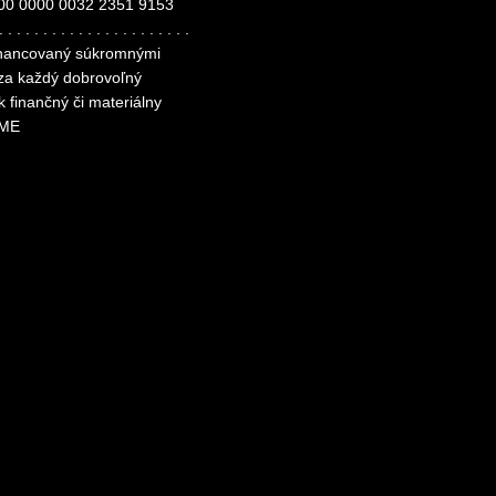
00 0000 0032 2351 9153
. . . . . . . . . . . . . . . . . . . . . .
financovaný súkromnými
 za každý dobrovoľný
k finančný či materiálny
ME