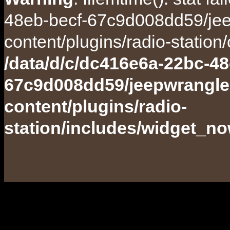
48eb-becf-67c9d008dd59/jee
content/plugins/radio-station
/data/d/c/dc416e6a-22bc-48
67c9d008dd59/jeepwrangle
content/plugins/radio-
station/includes/widget_n