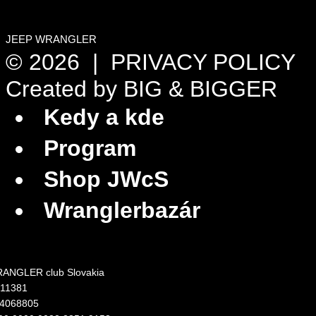
JEEP WRANGLER
© 2026 |
PRIVACY POLICY
Created by
BIG & BIGGER
Kedy a kde
Program
Shop JWcS
Wranglerbazár
ANGLER club Slovakia
311381
24068805