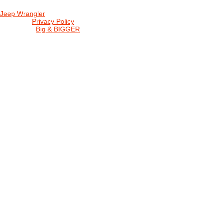
Jeep Wrangler
© 2026 |
Privacy Policy
Created by
Big & BIGGER
KEDY A KDE
PROGRAM
SHOP JWCS
WRANGLERBAZÁR
JEEP WRANGLER club Slovakia
IČO: 42311381
DIČ: 2024068805
SK39 0200 0000 0032 2351 9153
. . . . . . . . . . . . . . . . . . . . . . . . . . . . .
club je financovaný súkromnými zdrojmi, za každý dobrovoľný príspe