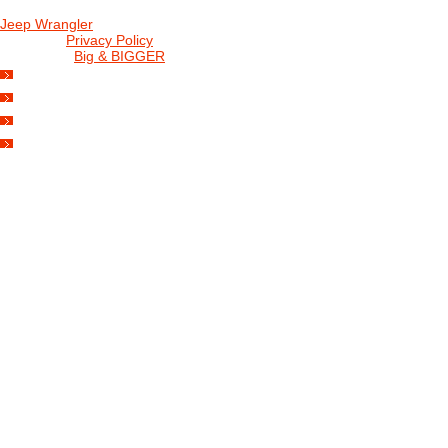
Jeep Wrangler
© 2026 |
Privacy Policy
Created by
Big & BIGGER
KEDY A KDE
PROGRAM
SHOP JWCS
WRANGLERBAZÁR
JEEP WRANGLER club Slovakia
IČO: 42311381
DIČ: 2024068805
SK39 0200 0000 0032 2351 9153
. . . . . . . . . . . . . . . . . . . . . . . . . . . . .
club je financovaný súkromnými zdrojmi, za každý dobrovoľný príspe