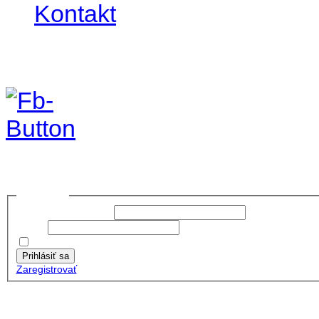
Kontakt
Foto&Video2023
no images were found
Prihlásiť sa
Používateľské meno:
Heslo:
Zapamätať moje údaje
Prihlásiť sa
Zaregistrovať
Posledné články