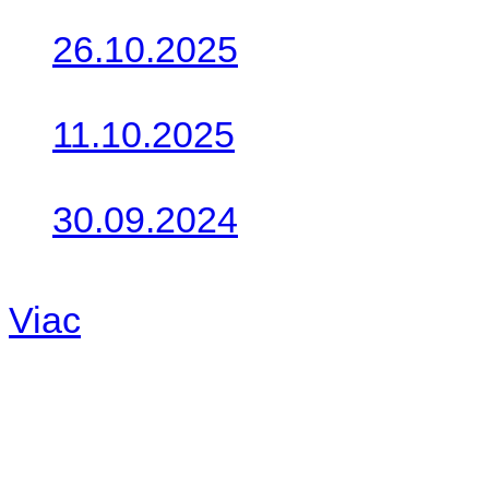
26.10.2025
Do galérie sme pridali foto
11.10.2025
Takto o týždeň vyrazia na 
30.09.2024
Dnes sme aktualizovali pod
Viac
Radio
No playlists available.