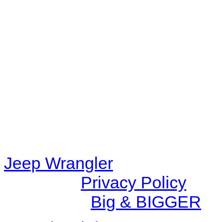
Warning
: filemtime(): stat f
48eb-becf-67c9d008dd59/jee
content/plugins/radio-station
/data/d/c/dc416e6a-22bc-48
67c9d008dd59/jeepwrangle
content/plugins/radio-
station/includes/widget_n
Jeep Wrangler
© 2026 |
Privacy Policy
Created by
Big & BIGGER