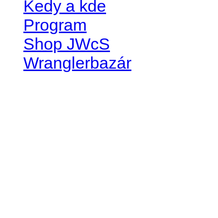
Kedy a kde
Program
Shop JWcS
Wranglerbazár
JEEP WRANGLER club Slov
IČO: 42311381
DIČ: 2024068805
SK39 0200 0000 0032 2351 
. . . . . . . . . . . . . . . . . . . . . . . . 
club je financovaný súkromn