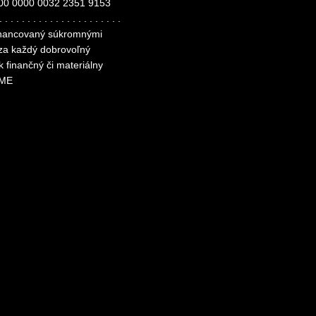
00 0000 0032 2351 9153
. . . . . . . . . . . . . . . . . . . . . .
financovaný súkromnými
 za každý dobrovoľný
k finančný či materiálny
ME