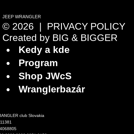
JEEP WRANGLER
© 2026 |
PRIVACY POLICY
Created by
BIG & BIGGER
Kedy a kde
Program
Shop JWcS
Wranglerbazár
ANGLER club Slovakia
311381
24068805