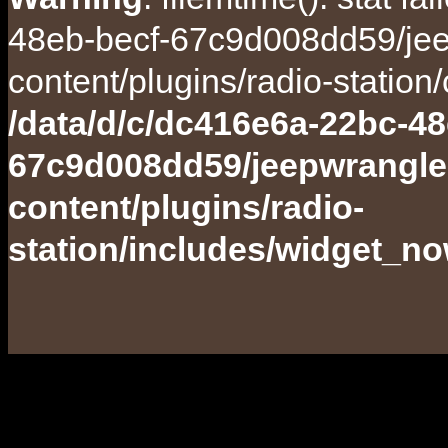
48eb-becf-67c9d008dd59/jee
content/plugins/radio-station
/data/d/c/dc416e6a-22bc-48
67c9d008dd59/jeepwrangle
content/plugins/radio-
station/includes/widget_n