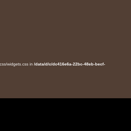
/css/widgets.css in
/data/d/c/dc416e6a-22bc-48eb-becf-