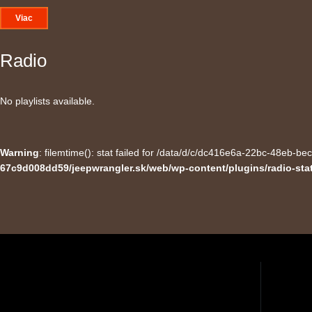
Viac
Radio
No playlists available.
Warning
: filemtime(): stat failed for /data/d/c/dc416e6a-22bc-48eb-b
67c9d008dd59/jeepwrangler.sk/web/wp-content/plugins/radio-sta