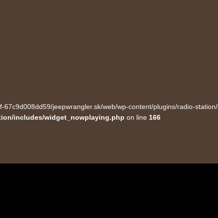
ecf-67c9d008dd59/jeepwrangler.sk/web/wp-content/plugins/radio-station
tion/includes/widget_nowplaying.php
on line
166