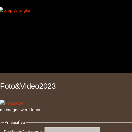
Foto&Video2023
no images were found
Prihlásiť sa
Používateľské meno: