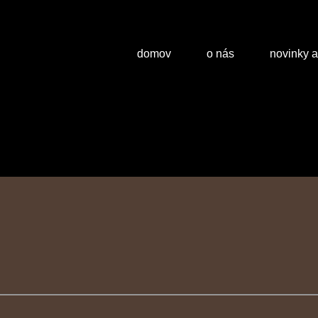
domov
o nás
novinky 