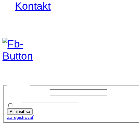
Kontakt
Foto&Video2023
no images were found
Prihlásiť sa
Používateľské meno:
Heslo:
Zapamätať moje údaje
Prihlásiť sa
Zaregistrovať
Posledné články