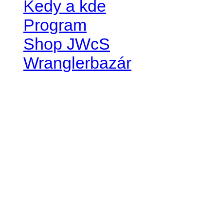
Kedy a kde
Program
Shop JWcS
Wranglerbazár
JEEP WRANGLER club Slov
IČO: 42311381
DIČ: 2024068805
SK39 0200 0000 0032 2351 
. . . . . . . . . . . . . . . . . . . . . . . . 
club je financovaný súkromn