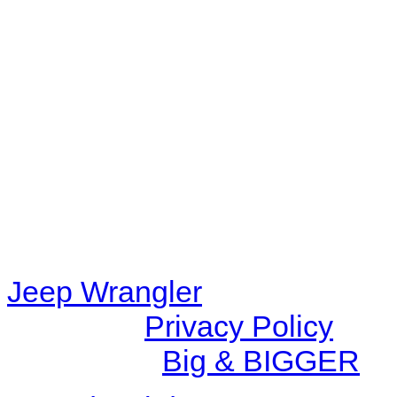
Warning
: filemtime(): stat f
48eb-becf-67c9d008dd59/jee
content/plugins/radio-station
/data/d/c/dc416e6a-22bc-48
67c9d008dd59/jeepwrangle
content/plugins/radio-
station/includes/widget_n
Jeep Wrangler
© 2026 |
Privacy Policy
Created by
Big & BIGGER