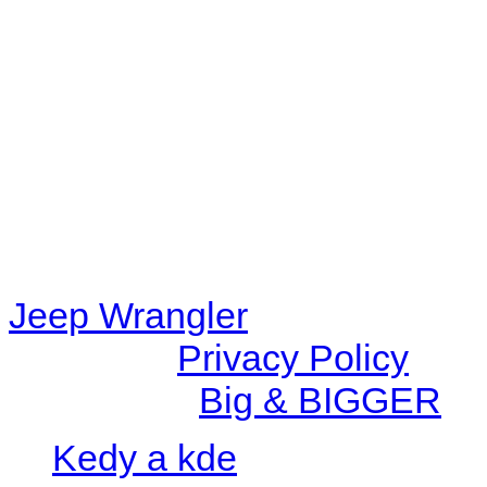
Warning
: filemtime(): stat f
48eb-becf-67c9d008dd59/jee
content/plugins/radio-station
/data/d/c/dc416e6a-22bc-48
67c9d008dd59/jeepwrangle
content/plugins/radio-
station/includes/widget_n
Jeep Wrangler
© 2026 |
Privacy Policy
Created by
Big & BIGGER
Kedy a kde