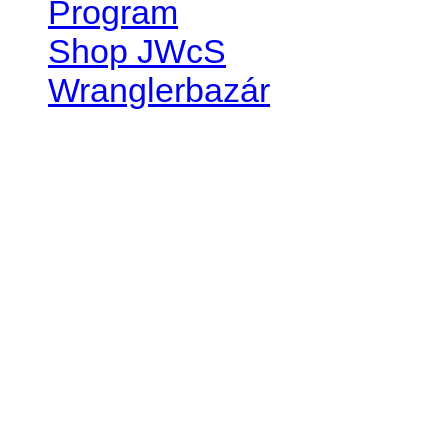
Program
Shop JWcS
Wranglerbazár
JEEP WRANGLER club Slov
IČO: 42311381
DIČ: 2024068805
SK39 0200 0000 0032 2351 
. . . . . . . . . . . . . . . . . . . . . . . . 
club je financovaný súkromn
príspevok finančný či mate