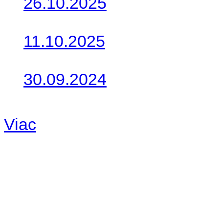
26.10.2025
Do galérie sme pridali foto
11.10.2025
Takto o týždeň vyrazia na 
30.09.2024
Dnes sme aktualizovali pod
Viac
Radio
No playlists available.