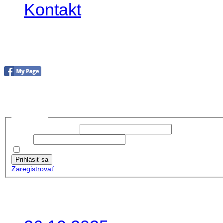
Kontakt
Foto&Video2023
no images were found
Prihlásiť sa
Používateľské meno:
Heslo:
Zapamätať moje údaje
Prihlásiť sa
Zaregistrovať
Posledné články