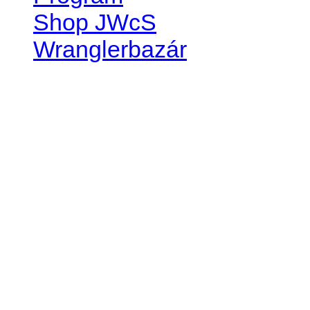
Shop JWcS
Wranglerbazár
JEEP WRANGLER club Slov
IČO: 42311381
DIČ: 2024068805
SK39 0200 0000 0032 2351 
. . . . . . . . . . . . . . . . . . . . . . . . 
club je financovaný súkromn
príspevok finančný či mate