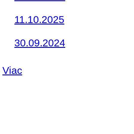
Do galérie sme pridali foto
11.10.2025
Takto o týždeň vyrazia na 
30.09.2024
Dnes sme aktualizovali pod
Viac
Radio
No playlists available.
Warning
: filemtime(): stat f