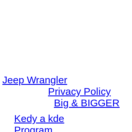
48eb-becf-67c9d008dd59/jee
content/plugins/radio-station
/data/d/c/dc416e6a-22bc-48
67c9d008dd59/jeepwrangle
content/plugins/radio-
station/includes/widget_n
Jeep Wrangler
© 2026 |
Privacy Policy
Created by
Big & BIGGER
Kedy a kde
Program