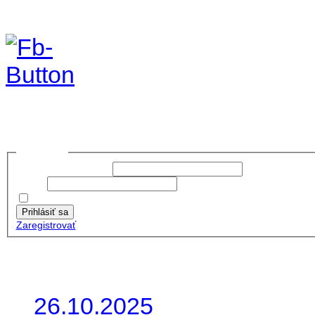
Foto&Video2023
no images were found
Prihlásiť sa
Používateľské meno:
Heslo:
Zapamätať moje údaje
Prihlásiť sa
Zaregistrovať
Posledné články
26.10.2025