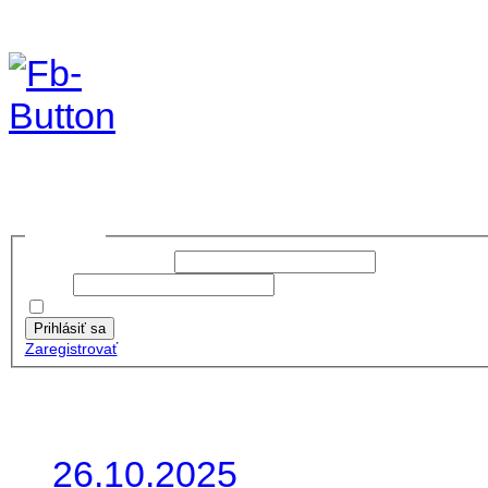
Foto&Video2023
no images were found
Prihlásiť sa
Používateľské meno:
Heslo:
Zapamätať moje údaje
Prihlásiť sa
Zaregistrovať
Posledné články
26.10.2025