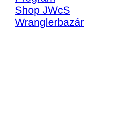
Shop JWcS
Wranglerbazár
JEEP WRANGLER club Slov
IČO: 42311381
DIČ: 2024068805
SK39 0200 0000 0032 2351 
. . . . . . . . . . . . . . . . . . . . . . . . 
club je financovaný súkromn
príspevok finančný či mate