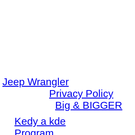
48eb-becf-67c9d008dd59/jee
content/plugins/radio-station
/data/d/c/dc416e6a-22bc-48
67c9d008dd59/jeepwrangle
content/plugins/radio-
station/includes/widget_n
Jeep Wrangler
© 2026 |
Privacy Policy
Created by
Big & BIGGER
Kedy a kde
Program