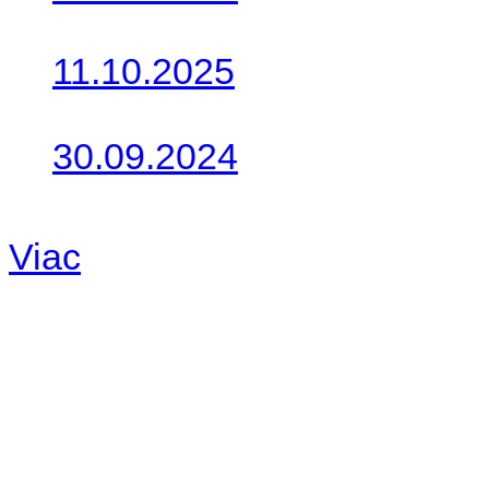
Do galérie sme pridali foto
11.10.2025
Takto o týždeň vyrazia na 
30.09.2024
Dnes sme aktualizovali pod
Viac
Radio
No playlists available.
Warning
: filemtime(): stat f