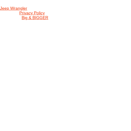
Jeep Wrangler
© 2026 |
Privacy Policy
Created by
Big & BIGGER
KEDY A KDE
PROGRAM
SHOP JWCS
WRANGLERBAZÁR
JEEP WRANGLER club Slovakia
IČO: 42311381
DIČ: 2024068805
SK39 0200 0000 0032 2351 9153
. . . . . . . . . . . . . . . . . . . . . . . . . . . . .
club je financovaný súkromnými zdrojmi, za každý dobrovoľný príspe