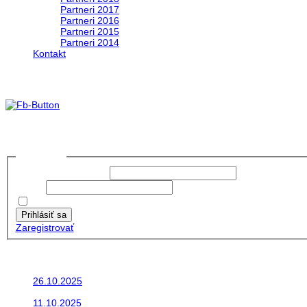
Partneri 2017
Partneri 2016
Partneri 2015
Partneri 2014
Kontakt
Foto&Video2023
no images were found
Prihlásiť sa
Používateľské meno:
Heslo:
Zapamätať moje údaje
Prihlásiť sa
Zaregistrovať
Posledné články
26.10.2025
Do galérie sme pridali fotopribeh z nasej...
11.10.2025