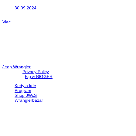
Takto o týždeň vyrazia na cesty naše...
30.09.2024
Dnes sme aktualizovali podujatia ktoré nás čakajú....
Viac
Radio
No playlists available.
Warning
: filemtime(): stat failed for /data/d/c/dc416e6a-22bc-48eb
67c9d008dd59/jeepwrangler.sk/web/wp-content/plugins/radio-st
Jeep Wrangler
© 2026 |
Privacy Policy
Created by
Big & BIGGER
Kedy a kde
Program
Shop JWcS
Wranglerbazár
JEEP WRANGLER club Slovakia
IČO: 42311381
DIČ: 2024068805
SK39 0200 0000 0032 2351 9153