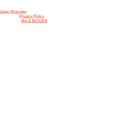
Jeep Wrangler
© 2026 |
Privacy Policy
Created by
Big & BIGGER
KEDY A KDE
PROGRAM
SHOP JWCS
WRANGLERBAZÁR
JEEP WRANGLER club Slovakia
IČO: 42311381
DIČ: 2024068805
SK39 0200 0000 0032 2351 9153
. . . . . . . . . . . . . . . . . . . . . . . . . . . . .
club je financovaný súkromnými zdrojmi, za každý dobrovoľný príspe
Loading...