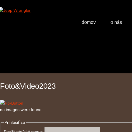
domov
o nás
Foto&Video2023
no images were found
Prihlásiť sa
Používateľské meno: