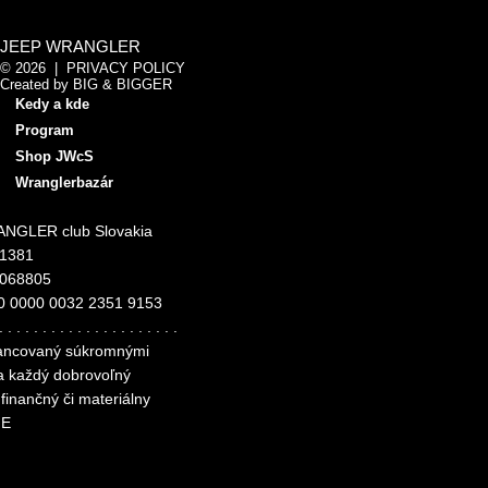
JEEP WRANGLER
© 2026 |
PRIVACY POLICY
Created by
BIG & BIGGER
Kedy a kde
Program
Shop JWcS
Wranglerbazár
NGLER club Slovakia
11381
4068805
0 0000 0032 2351 9153
. . . . . . . . . . . . . . . . . . . . .
inancovaný súkromnými
za každý dobrovoľný
finančný či materiálny
ME