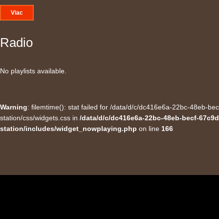
Viac
Radio
No playlists available.
Warning
: filemtime(): stat failed for /data/d/c/dc416e6a-22bc-48eb-
station/css/widgets.css in
/data/d/c/dc416e6a-22bc-48eb-becf-67c9d
station/includes/widget_nowplaying.php
on line
166