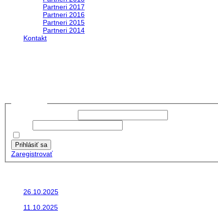
Partneri 2017
Partneri 2016
Partneri 2015
Partneri 2014
Kontakt
Foto&Video2023
no images were found
Prihlásiť sa
Používateľské meno:
Heslo:
Zapamätať moje údaje
Prihlásiť sa
Zaregistrovať
Posledné články
26.10.2025
Do galérie sme pridali fotopribeh z nasej...
11.10.2025
Takto o týždeň vyrazia na cesty naše...