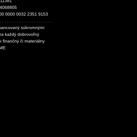
311381
24068805
00 0000 0032 2351 9153
. . . . . . . . . . . . . . . . . . . . . .
financovaný súkromnými
 za každý dobrovoľný
k finančný či materiálny
ME