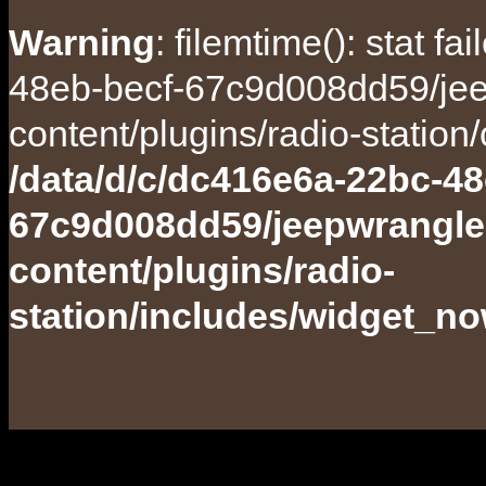
Warning
: filemtime(): stat f
48eb-becf-67c9d008dd59/jee
content/plugins/radio-station
/data/d/c/dc416e6a-22bc-48
67c9d008dd59/jeepwrangle
content/plugins/radio-
station/includes/widget_n