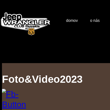
domov
o nás
Foto&Video2023