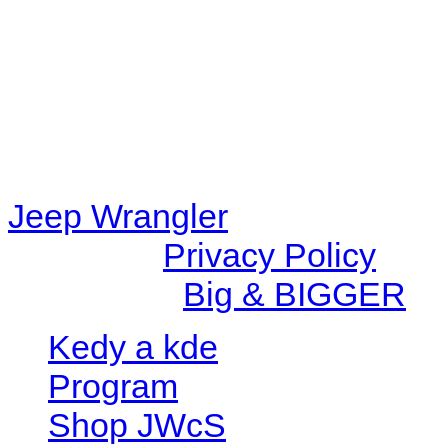
content/plugins/radio-station
/data/d/c/dc416e6a-22bc-48
67c9d008dd59/jeepwrangle
content/plugins/radio-
station/includes/widget_n
Jeep Wrangler
© 2026 |
Privacy Policy
Created by
Big & BIGGER
Kedy a kde
Program
Shop JWcS