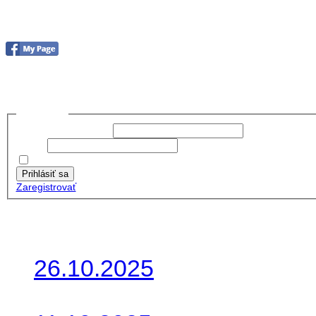
Foto&Video2023
no images were found
Prihlásiť sa
Používateľské meno:
Heslo:
Zapamätať moje údaje
Prihlásiť sa
Zaregistrovať
Posledné články
26.10.2025
Do galérie sme pridali foto