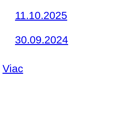
Do galérie sme pridali foto
11.10.2025
Takto o týždeň vyrazia na 
30.09.2024
Dnes sme aktualizovali pod
Viac
Radio
No playlists available.
Warning
: filemtime(): stat f