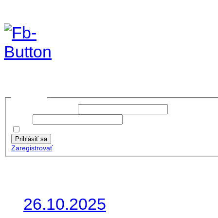
Foto&Video2023
no images were found
Prihlásiť sa
Používateľské meno:
Heslo:
Zapamätať moje údaje
Prihlásiť sa
Zaregistrovať
Posledné články
26.10.2025