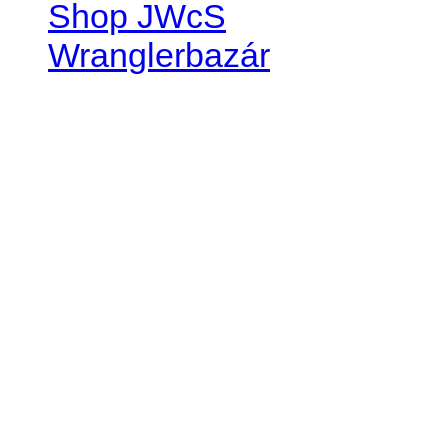
Shop JWcS
Wranglerbazár
JEEP WRANGLER club Slov
IČO: 42311381
DIČ: 2024068805
SK39 0200 0000 0032 2351 
. . . . . . . . . . . . . . . . . . . . . . . . 
club je financovaný súkromn
príspevok finančný či mate