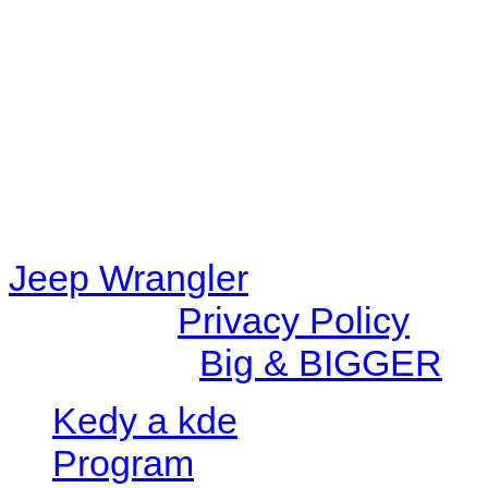
48eb-becf-67c9d008dd59/jee
content/plugins/radio-station
/data/d/c/dc416e6a-22bc-48
67c9d008dd59/jeepwrangle
content/plugins/radio-
station/includes/widget_n
Jeep Wrangler
© 2026 |
Privacy Policy
Created by
Big & BIGGER
Kedy a kde
Program