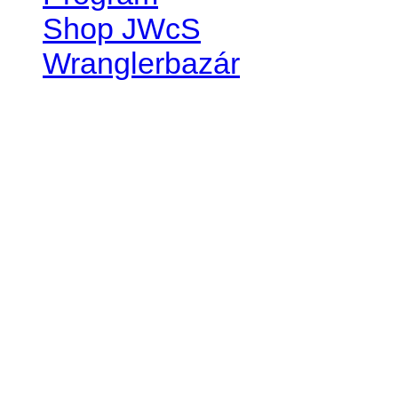
Shop JWcS
Wranglerbazár
JEEP WRANGLER club Slov
IČO: 42311381
DIČ: 2024068805
SK39 0200 0000 0032 2351 
. . . . . . . . . . . . . . . . . . . . . . . . 
club je financovaný súkromn
príspevok finančný či mate