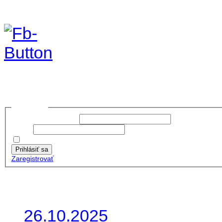
Foto&Video2023
no images were found
Prihlásiť sa
Používateľské meno:
Heslo:
Zapamätať moje údaje
Prihlásiť sa
Zaregistrovať
Posledné články
26.10.2025