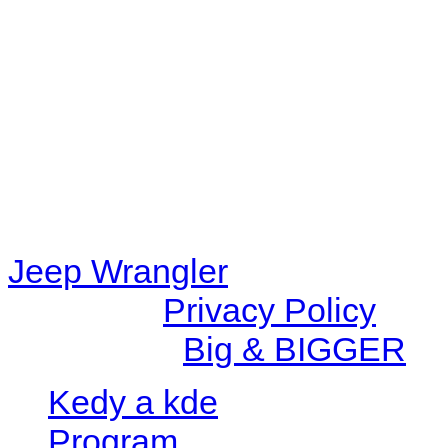
48eb-becf-67c9d008dd59/jee
content/plugins/radio-station
/data/d/c/dc416e6a-22bc-48
67c9d008dd59/jeepwrangle
content/plugins/radio-
station/includes/widget_n
Jeep Wrangler
© 2026 |
Privacy Policy
Created by
Big & BIGGER
Kedy a kde
Program