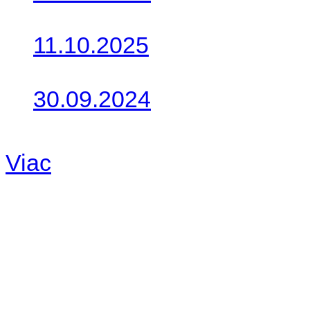
Do galérie sme pridali foto
11.10.2025
Takto o týždeň vyrazia na 
30.09.2024
Dnes sme aktualizovali pod
Viac
Radio
No playlists available.
Warning
: filemtime(): stat f