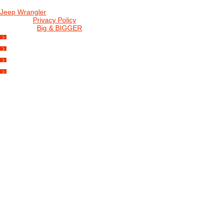
Jeep Wrangler
© 2026 |
Privacy Policy
Created by
Big & BIGGER
KEDY A KDE
PROGRAM
SHOP JWCS
WRANGLERBAZÁR
JEEP WRANGLER club Slovakia
IČO: 42311381
DIČ: 2024068805
SK39 0200 0000 0032 2351 9153
. . . . . . . . . . . . . . . . . . . . . . . . . . . . .
club je financovaný súkromnými zdrojmi, za každý dobrovoľný príspe