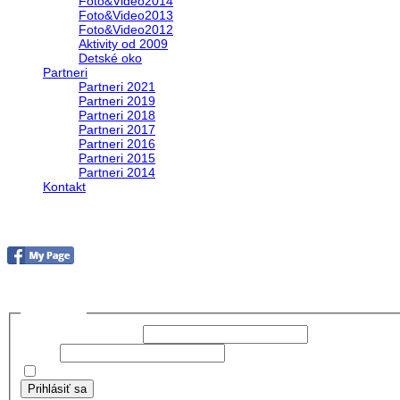
Foto&Video2014
Foto&Video2013
Foto&Video2012
Aktivity od 2009
Detské oko
Partneri
Partneri 2021
Partneri 2019
Partneri 2018
Partneri 2017
Partneri 2016
Partneri 2015
Partneri 2014
Kontakt
Foto&Video2023
no images were found
Prihlásiť sa
Používateľské meno:
Heslo:
Zapamätať moje údaje
Prihlásiť sa