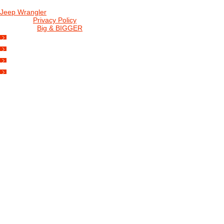
Jeep Wrangler
© 2026 |
Privacy Policy
Created by
Big & BIGGER
KEDY A KDE
PROGRAM
SHOP JWCS
WRANGLERBAZÁR
JEEP WRANGLER club Slovakia
IČO: 42311381
DIČ: 2024068805
SK39 0200 0000 0032 2351 9153
. . . . . . . . . . . . . . . . . . . . . . . . . . . . .
club je financovaný súkromnými zdrojmi, za každý dobrovoľný príspe