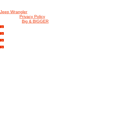
Jeep Wrangler
© 2026 |
Privacy Policy
Created by
Big & BIGGER
KEDY A KDE
PROGRAM
SHOP JWCS
WRANGLERBAZÁR
JEEP WRANGLER club Slovakia
IČO: 42311381
DIČ: 2024068805
SK39 0200 0000 0032 2351 9153
. . . . . . . . . . . . . . . . . . . . . . . . . . . . .
club je financovaný súkromnými zdrojmi, za každý dobrovoľný príspe
Loading...