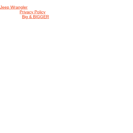
Jeep Wrangler
© 2026 |
Privacy Policy
Created by
Big & BIGGER
KEDY A KDE
PROGRAM
SHOP JWCS
WRANGLERBAZÁR
JEEP WRANGLER club Slovakia
IČO: 42311381
DIČ: 2024068805
SK39 0200 0000 0032 2351 9153
. . . . . . . . . . . . . . . . . . . . . . . . . . . . .
club je financovaný súkromnými zdrojmi, za každý dobrovoľný príspe