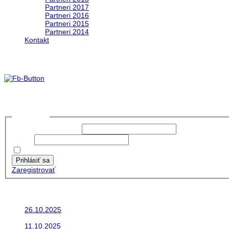
Partneri 2017
Partneri 2016
Partneri 2015
Partneri 2014
Kontakt
Foto&Video2023
no images were found
Prihlásiť sa
Používateľské meno:
Heslo:
Zapamätať moje údaje
Prihlásiť sa
Zaregistrovať
Posledné články
26.10.2025
Do galérie sme pridali fotopribeh z nasej...
11.10.2025