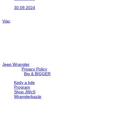
Takto o týždeň vyrazia na cesty naše...
30.09.2024
Dnes sme aktualizovali podujatia ktoré nás čakajú....
Viac
Radio
No playlists available.
Warning
: filemtime(): stat failed for /data/d/c/dc416e6a-22bc-48eb
67c9d008dd59/jeepwrangler.sk/web/wp-content/plugins/radio-st
Jeep Wrangler
© 2026 |
Privacy Policy
Created by
Big & BIGGER
Kedy a kde
Program
Shop JWcS
Wranglerbazár
JEEP WRANGLER club Slovakia
IČO: 42311381
DIČ: 2024068805
SK39 0200 0000 0032 2351 9153