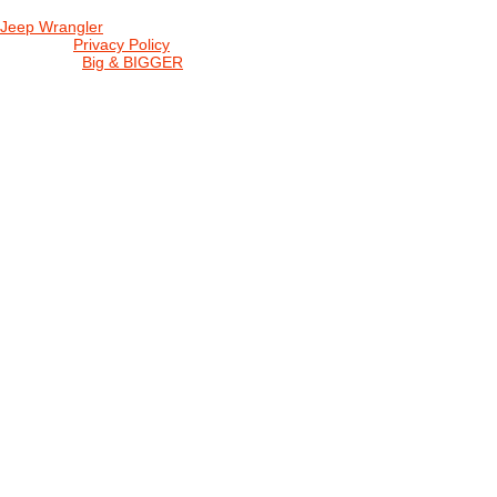
Jeep Wrangler
© 2026 |
Privacy Policy
Created by
Big & BIGGER
KEDY A KDE
PROGRAM
SHOP JWCS
WRANGLERBAZÁR
JEEP WRANGLER club Slovakia
IČO: 42311381
DIČ: 2024068805
SK39 0200 0000 0032 2351 9153
. . . . . . . . . . . . . . . . . . . . . . . . . . . . .
club je financovaný súkromnými zdrojmi, za každý dobrovoľný príspe