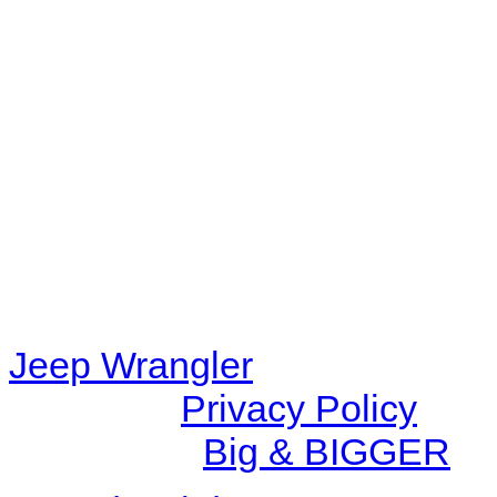
Warning
: filemtime(): stat f
48eb-becf-67c9d008dd59/jee
content/plugins/radio-station
/data/d/c/dc416e6a-22bc-48
67c9d008dd59/jeepwrangle
content/plugins/radio-
station/includes/widget_n
Jeep Wrangler
© 2026 |
Privacy Policy
Created by
Big & BIGGER