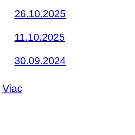
26.10.2025
Do galérie sme pridali foto
11.10.2025
Takto o týždeň vyrazia na 
30.09.2024
Dnes sme aktualizovali pod
Viac
Radio
No playlists available.