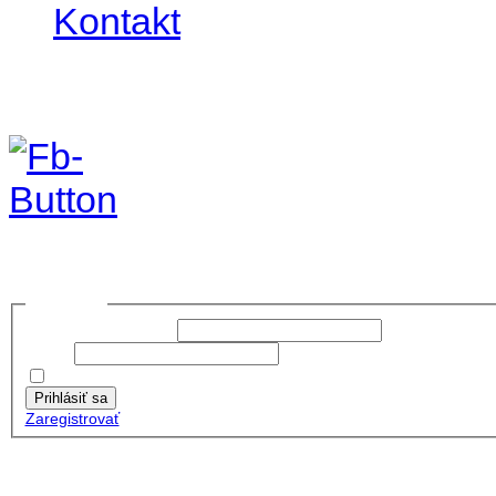
Kontakt
Foto&Video2023
no images were found
Prihlásiť sa
Používateľské meno:
Heslo:
Zapamätať moje údaje
Prihlásiť sa
Zaregistrovať
Posledné články