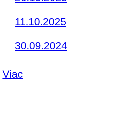
Do galérie sme pridali foto
11.10.2025
Takto o týždeň vyrazia na 
30.09.2024
Dnes sme aktualizovali pod
Viac
Radio
No playlists available.
Warning
: filemtime(): stat f