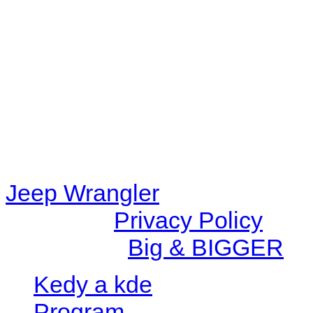
48eb-becf-67c9d008dd59/jee
content/plugins/radio-station
/data/d/c/dc416e6a-22bc-48
67c9d008dd59/jeepwrangle
content/plugins/radio-
station/includes/widget_n
Jeep Wrangler
© 2026 |
Privacy Policy
Created by
Big & BIGGER
Kedy a kde
Program