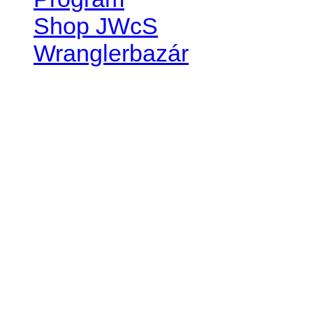
Shop JWcS
Wranglerbazár
JEEP WRANGLER club Slov
IČO: 42311381
DIČ: 2024068805
SK39 0200 0000 0032 2351 
. . . . . . . . . . . . . . . . . . . . . . . . 
club je financovaný súkromn
príspevok finančný či mate