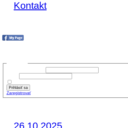
Kontakt
Foto&Video2023
no images were found
Prihlásiť sa
Používateľské meno:
Heslo:
Zapamätať moje údaje
Prihlásiť sa
Zaregistrovať
Posledné články
26.10.2025