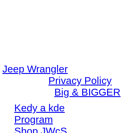
content/plugins/radio-station
/data/d/c/dc416e6a-22bc-48
67c9d008dd59/jeepwrangle
content/plugins/radio-
station/includes/widget_n
Jeep Wrangler
© 2026 |
Privacy Policy
Created by
Big & BIGGER
Kedy a kde
Program
Shop JWcS