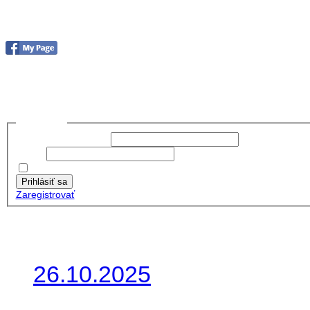
Foto&Video2023
no images were found
Prihlásiť sa
Používateľské meno:
Heslo:
Zapamätať moje údaje
Prihlásiť sa
Zaregistrovať
Posledné články
26.10.2025
Do galérie sme pridali foto