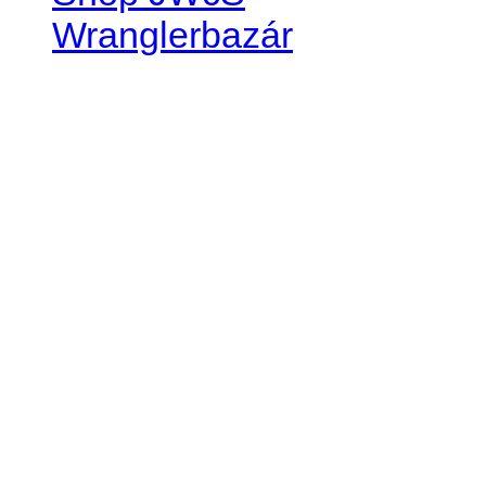
Wranglerbazár
JEEP WRANGLER club Slov
IČO: 42311381
DIČ: 2024068805
SK39 0200 0000 0032 2351 
. . . . . . . . . . . . . . . . . . . . . . . . 
club je financovaný súkromn
príspevok finančný či mate
Loading...