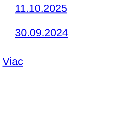
11.10.2025
Takto o týždeň vyrazia na 
30.09.2024
Dnes sme aktualizovali pod
Viac
Radio
No playlists available.
Warning
: filemtime(): stat f
48eb-becf-67c9d008dd59/jee